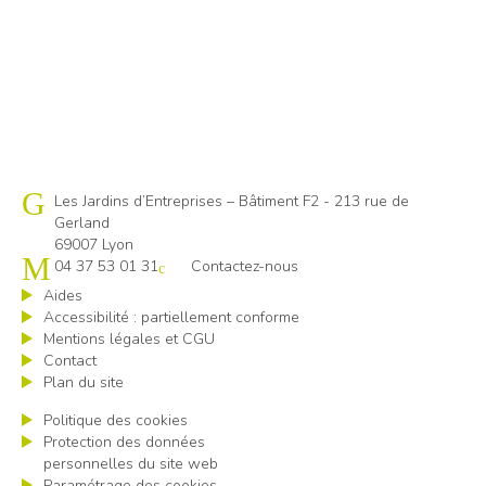
Cap emploi 69
Les Jardins d’Entreprises – Bâtiment F2 - 213 rue de
Gerland
69007 Lyon
04 37 53 01 31
Contactez-nous
Aides
Accessibilité : partiellement conforme
Mentions légales et CGU
Contact
Plan du site
Politique des cookies
Protection des données
personnelles du site web
Paramétrage des cookies