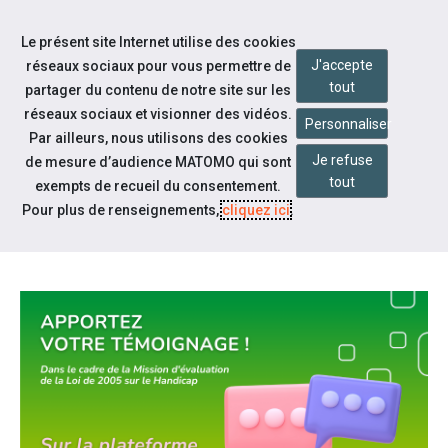
Accéder à notre page Facebook
Accéder à notre page Linkedin
Aller à la navigation
Le présent site Internet utilise des cookies
Aller au contenu
J'accepte
réseaux sociaux pour vous permettre de
tout
partager du contenu de notre site sur les
réseaux sociaux et visionner des vidéos.
Personnaliser
Par ailleurs, nous utilisons des cookies
Je refuse
de mesure d’audience MATOMO qui sont
Notre actualité
tout
exempts de recueil du consentement.
TÉMOIGNEZ SUR LA
Pour plus de renseignements,
cliquez ici
.
PLATEFORME RIENSANSNOUS.FR