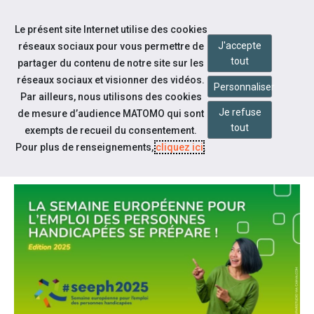
Accéder à notre page Facebook
Accéder à notre page Linkedin
Aller à la navigation
Le présent site Internet utilise des cookies
Aller au contenu
J'accepte
réseaux sociaux pour vous permettre de
tout
partager du contenu de notre site sur les
réseaux sociaux et visionner des vidéos.
Personnaliser
Par ailleurs, nous utilisons des cookies
Je refuse
de mesure d’audience MATOMO qui sont
Notre actualité
tout
exempts de recueil du consentement.
NOUVELLE ÉDITION #SEEPH2025
Pour plus de renseignements,
cliquez ici
.