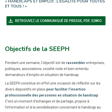
« HANDICAPS ET EMPLOI : L’ÉGALITÉ POUR TOUTES
ET TOUS ! »
file_download
(NOUVELLE FENÊT
RETROUVEZ LE COMMUNIQUÉ DE PRESSE
,
PDF, 528KO
Objectifs de la SEEPH
Pendant une semaine, l'objectif est de
rassembler
entreprises,
politiques, associations, société civile et bien entendu
demandeurs d’emploi en situation de handicap.
La SEEPH constitue en effet une occasion de réfléchir sur les
divers dispositifs en place
pour faciliter l’insertion
professionnelle des personnes en situation de handicap
.
C'est un moment d'échanges et de partage, propice à
l’information et à la sensibilisation concernant le handicap au