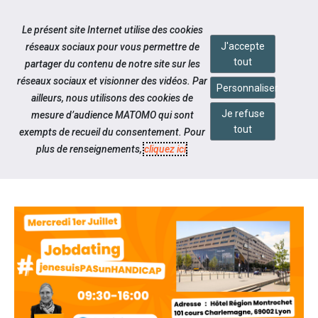
Accéder à notre page Facebook
Accéder à notre page Linkedin
Aller à la navigation
Le présent site Internet utilise des cookies
Aller au contenu
J'accepte
réseaux sociaux pour vous permettre de
tout
partager du contenu de notre site sur les
réseaux sociaux et visionner des vidéos. Par
Personnaliser
ailleurs, nous utilisons des cookies de
Je refuse
mesure d’audience MATOMO qui sont
Notre actualité
tout
exempts de recueil du consentement. Pour
JOB DATING
plus de renseignements,
cliquez ici
.
#JENESUISPASUNHANDICAP