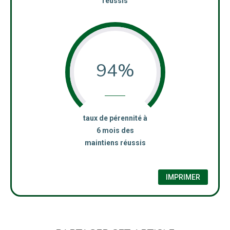
réussis
94%
:
taux de pérennité à
6 mois des
maintiens réussis
IMPRIMER